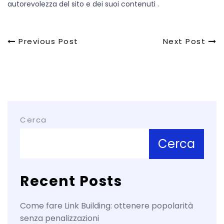
autorevolezza del sito e dei suoi contenuti .
Navigazione
Previous
Next
Previous Post
Next Post
Post
Post
articoli
Cerca
Cerca
Recent Posts
Come fare Link Building: ottenere popolarità
senza penalizzazioni